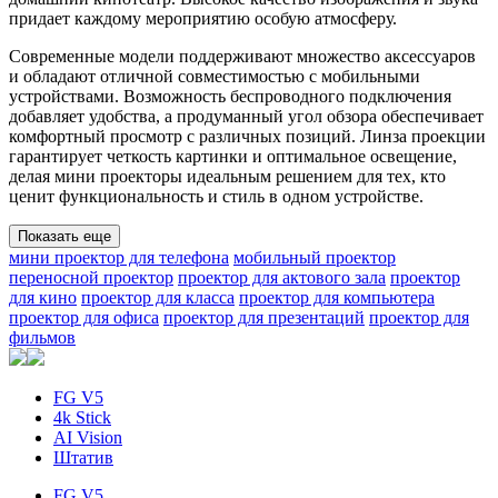
придает каждому мероприятию особую атмосферу.
Современные модели поддерживают множество аксессуаров
и обладают отличной совместимостью с мобильными
устройствами. Возможность беспроводного подключения
добавляет удобства, а продуманный угол обзора обеспечивает
комфортный просмотр с различных позиций. Линза проекции
гарантирует четкость картинки и оптимальное освещение,
делая мини проекторы идеальным решением для тех, кто
ценит функциональность и стиль в одном устройстве.
Показать еще
мини проектор для телефона
мобильный проектор
переносной проектор
проектор для актового зала
проектор
для кино
проектор для класса
проектор для компьютера
проектор для офиса
проектор для презентаций
проектор для
фильмов
FG V5
4k Stick
AI Vision
Штатив
FG V5