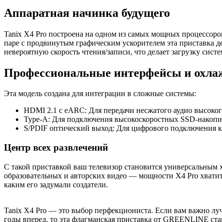
Аппаратная начинка будущего
Tanix X4 Pro построена на одном из самых мощных процессоро
паре с продвинутым графическим ускорителем эта приставка 
невероятную скорость чтения/записи, что делает загрузку сис
Профессиональные интерфейсы и охла
Эта модель создана для интеграции в сложные системы:
HDMI 2.1 с eARC: Для передачи несжатого аудио высоко
Type-A: Для подключения высокоскоростных SSD-накопи
S/PDIF оптический выход: Для цифрового подключения к
Центр всех развлечений
С такой приставкой ваш телевизор становится универсальным 
образовательных и авторских видео — мощности X4 Pro хватит
каким его задумали создатели.
Tanix X4 Pro — это выбор перфекциониста. Если вам важно лу
годы вперед, то эта флагманская приставка от GREENLINE ст