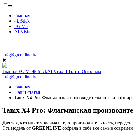
Главная
4k Stick
FG V5
AI Vision
info@greenline.tv
Главная
FG V5
4k Stick
AI Vision
Штатив
Оптовым
info@greenline.tv
Главная
Наши статьи
Tanix X4 Pro: Флагманская производительность и расши
Tanix X4 Pro: Флагманская производит
Для тех, кто ищет максимальную производительность, передов
Эта модель от
GREENLINE
собрала в себе все самые соврем