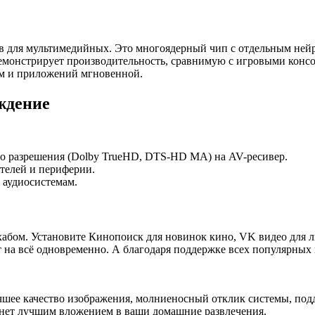
в для мультимедийных. Это многоядерный чип с отдельным нейр
демонстрирует производительность, сравнимую с игровыми конс
тем и приложений мгновенной.
ждение
го разрешения (Dolby TrueHD, DTS-HD MA) на AV-ресивер.
телей и периферии.
 аудиосистемам.
хабом. Установите Кинопоиск для новинок кино, VK видео для л
 на всё одновременно. А благодаря поддержке всех популярных
чшее качество изображения, молниеносный отклик системы, под
анет лучшим вложением в ваши домашние развлечения.